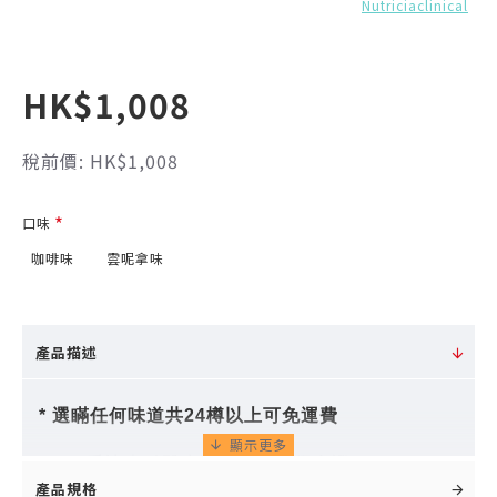
Nutriciaclinical
HK$1,008
稅前價: HK$1,008
口味
咖啡味
雲呢拿味
產品描述
* 選瞞任何
味道共24樽以上可免運費
No.1 受訪專科醫生認同最強醫學實證
產品規格