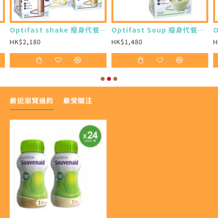
買24樽)
Optifast shake 瘦身代餐奶昔 (12 x 53g) (7盒)
Optifast Soup 瘦身代餐濃湯 (8 x 53g) (7盒)
HK$2,180
HK$1,480
H
最近瀏覽過的
最受關注