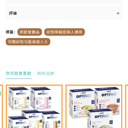
專為早期認知及記憶力衰退而設的醫學養腦配方
Souvenaid®智敏捷® 擁有20年科研成果，是唯一
評論
登上國際權威腦神經醫學期刊 The Lancet
Neurology 的醫學營養品。含專利營養配方
Fortasyn ConnectTM，包括營養素DHA、EPA、
標籤:
即飲營養品
認知障礙症病人適用
UMP、膽鹼、 維他命、硒等，特定含量難以單從
初期認知功能減退人士
日常飲食中攝取。
多個歐洲大型臨床研究證實，連續最少3個月每日
飲用1支，有效促進腦部突觸形成，有助腦部神經
細胞聯繫，改善記憶力，延緩腦衰退，可
減少腦體
。Souvenaid®智敏捷® 屬低升糖指
積改變達
33%
你可能會喜歡
相同品牌
數 (GI)，沒有明顯副作用，並可與治療認知障礙症
的藥物一起使用。建議每日於相同的時段飲用，例
如隨早餐服用，以便養成每日服用的習慣即飲樽
裝。Souvenaid®智敏捷®方便衛生，即開即飲，
開蓋便可飲用。
眾國際醫學專家建議：每日飲用1支，及早開始養
腦習慣。