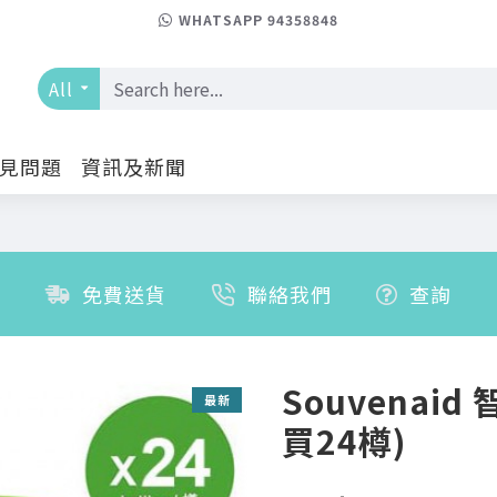
WHATSAPP 94358848
All
見問題
資訊及新聞
免費送貨
聯絡我們
查詢
Souvenaid
最新
買24樽)