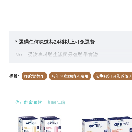
* 選瞞任何
味道共24樽以上可免運費
No.1 受訪專科醫生認同最強醫學實證
專為早期認知及記憶力衰退而設的醫學養腦配方
Souvenaid®智敏捷® 擁有20年科研成果，是唯一登上國
標籤:
即飲營養品
認知障礙症病人適用
初期認知功能減退
營養素DHA、EPA、UMP、膽鹼、 維他命、硒等
多個歐洲大型臨床研究證實，連續最少3個月每日飲
Souvenaid®智敏捷® 屬低升糖指數 (GI
用的習慣即飲樽裝。Souvenaid®智敏捷®方便衛
你可能會喜歡
相同品牌
眾國際醫學專家建議：每日飲用1支，及早開始養腦