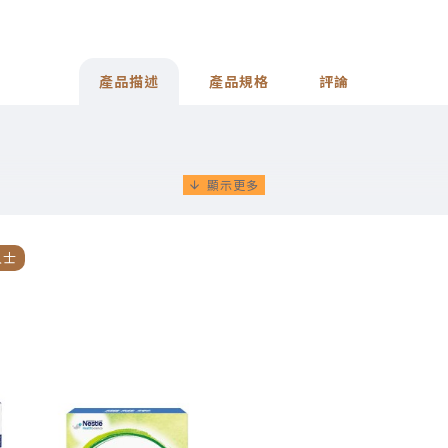
產品描述
產品規格
評論
際權威腦神經醫學期刊 The Lancet Neurology 的醫學
人士
，特定含量難以單從日常飲食中攝取。
用1支，有效促進腦部突觸形成，有助腦部神經細胞聯繫，改
)，沒有明顯副作用，並可與治療認知障礙症的藥物一起使用。建議
生，即開即飲，開蓋便可飲用。
習慣。