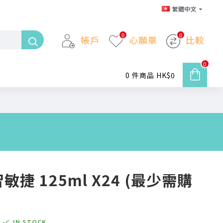
繁體中文
0
0
帳戶
心願單
比較
0
0 件商品 HK$0
 智敏捷 125ml X24 (最少需購
IN STOCK