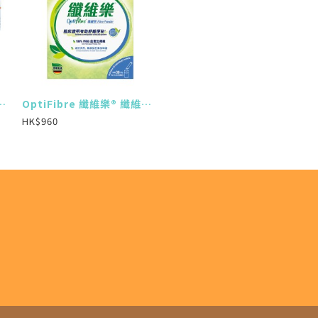
瘦身代餐濃湯 (8 x 53g) (7盒)
OptiFibre 纖維樂® 纖維粉 (便攜裝) (30 x 5克) (6盒)
HK$960