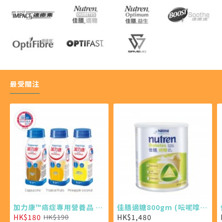
最受關注
加力康™癌症專用營養品 200ml X4 (最少需購買24樽)
佳膳適糖800gm (呍呢嗱味 X 6罐)
HK$180
HK$1,480
HK$190