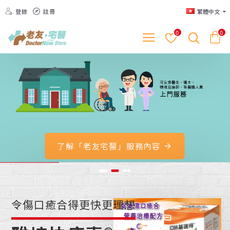
登錄
註冊
繁體中文
0
0
了解「老友宅醫」服務內容
令傷口癒合得更快更理想