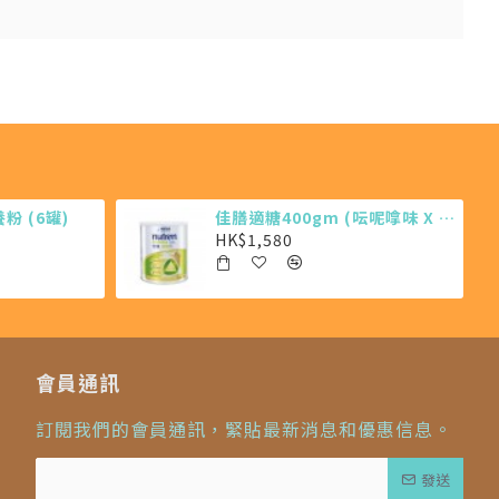
 (6罐)
佳膳適糖400gm (呍呢嗱味 X 12罐)
HK$1,580
會員通訊
訂閱我們的會員通訊，緊貼最新消息和優惠信息。
發送