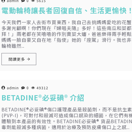
admin
0
5615
電動輪椅讓長者回復自信、生活更愉快
今天我們一家人去街市買東西，我自己去挑媽媽愛吃的花蟹
多謝光顧啊！你們現在『婦唱夫隨』多好！這些南瓜和菜都
拜！」兩老都在笑嘻嘻的作別賣菜大嬸，爸爸樂得兩手輕鬆
媽媽一臉自豪又自在地「指使」她的「座駕」滑行。我也非
輪椅雖然..
閱讀更多
admin
0
49312
BETADINE®必妥碘® 介紹
BETADINE®必妥碘®傷口護理產品是殺菌劑，而不是抗生素
(PVP-I)，可對付和殺滅可造成傷口感染的細菌，在它們
體驗到本產品的有效性。BETADINE必妥碘® 貨品BETADINE®
毒劑能殺滅多種病菌，適用於治療及預防皮膚傷口上之感..