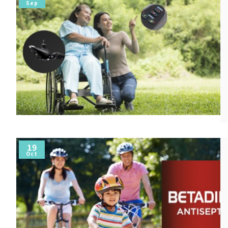
Sep
19
Oct