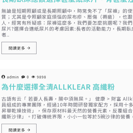
無論是短期照顧或是長期照顧中，時常免不了「尿褲」的使
質；尤其是令照顧家庭煩惱的尿布疹、壓傷（褥瘡），也跟
人，經常有所疑惑：尿褲這麼多，我們要怎麼挑選呢？我們先
尿片?選擇合適紙尿片的考慮因素:長者的活動能力，長期
者..
閱讀更多
admin
0
9898
為什麼選擇全清ALLKLEAR 高纖粉
古語有云「 若要人長壽，腸中須無屎。」 健康 > 財富 Al
員組成的專業團隊，經過10年時間研發獨家配方，採用十
昇華乾燥技術」，保存原材料最天然的營養元素，反覆組合材
纖新沙律」。打破傳統界限，小小一包等於5碗沙律的營養，
閱讀更多