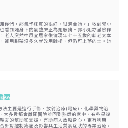
謝你們，那氣墊床真的很好，很適合她。」收到郭小
也看到她身下的氣墊床正為她服務。郭小姐亦滿臉釋
！老人突然中風宜居家復健現年七十五歲的郭老太本
，卻用腳架沒多久就改用輪椅，但仍可上落的士。她
重要
方法主要是進行手術、放射治療(電療)、化學藥物治
後，大多數都會離開醫院並回到熟悉的家中，有些是復
親友的幫助和支援，有助病人放鬆身心，更有利康
合針對控制疼痛及影響其生活質素症狀的專業治療，