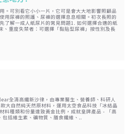
用。可別看它小小一片，它可是會大大地影響照顧品
使用尿褲的照護、尿褲的選擇息息相關。初次長照的
了解一成人紙尿片的常見問題1. 如何選擇合適的紙
臥床、重度失禁者：可選擇「黏貼型尿褲」按性別及長
lklear全清高纖新沙律，由專業醫生、營養師、科研人
多款大自然純天然原材料，運用太空食品科技「冰結晶
料種類和份量達致黃金比例，成就皇牌產品 - 「高
包括維生素、礦物質、膳食纖維、..