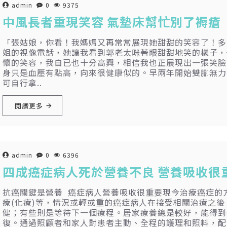
admin
0
9375
中風長者重現笑容 氣墊床幫忙別了褥瘡
「張姑娘，你看！我媽媽又再常常展現她甜甜的笑容了！多
姐的視像電話，她讓我看到郭老太咪著眼甜甜地笑的樣子，
懷的笑容，我自已也十分高興，相信我也正展現出一張笑臉
身只是血壓有點高，向來很健康似的。早兩年開始雙腳無力
可自行拿..
閱讀更多
admin
0
6396
四成癌症病人死於營養不良 營養吸收很
抗癌關鍵是營養 癌症病人營養吸收很重要現今治療癌症的
療(化療)等，情況或輕或重的癌症病人在接受相關治療之
健；有些則是等待下一個療程。居家療養總是較好，能得到
復。通過照顧者和家人對患者主動、全程的護理和照料，配