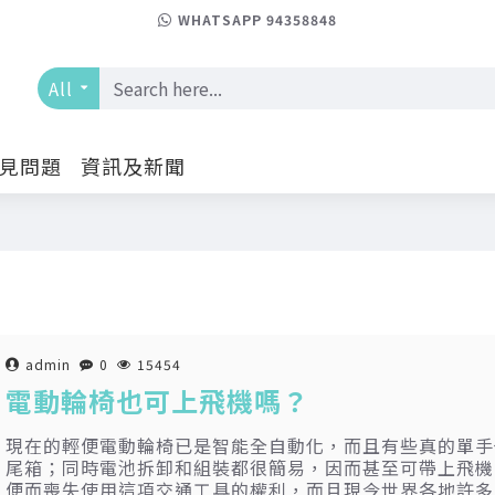
WHATSAPP 94358848
All
見問題
資訊及新聞
admin
0
15454
電動輪椅也可上飛機嗎？
現在的輕便電動輪椅已是智能全自動化，而且有些真的單手
尾箱；同時電池拆卸和組裝都很簡易，因而甚至可帶上飛機
便而喪失使用這項交通工具的權利，而且現今世界各地許多