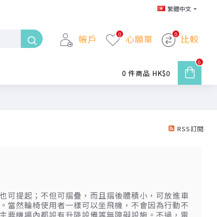
繁體中文
0
0
帳戶
心願單
比較
0
0 件商品 HK$0
RSS訂閱
也可提起；不但可摺疊，而且摺後體積小，可放進車
。當然輪椅使用者一樣可以坐飛機，不會因為行動不
主要機場內都設有升降設備等無障礙設施。不過，電