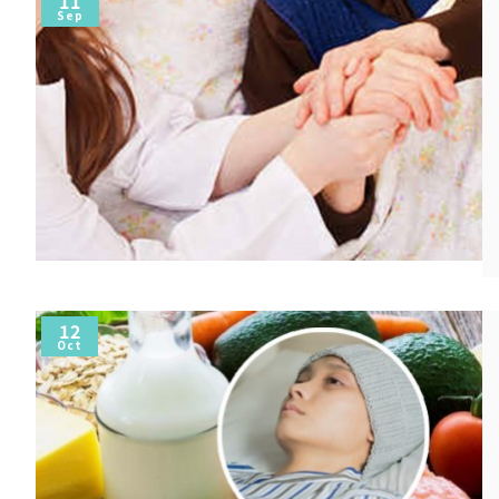
11
Sep
12
Oct