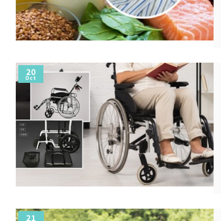
20
Oct
21