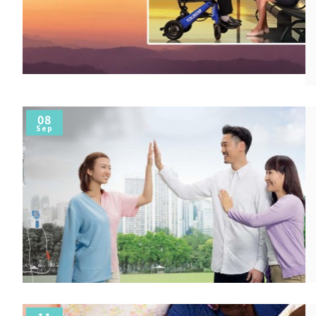
08
Sep