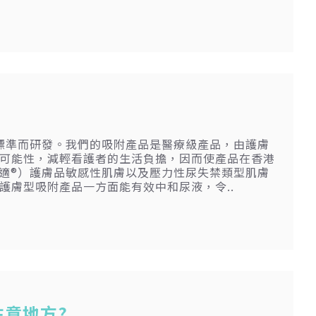
的高標準而研發。我們的吸附產品是醫療級產品，由護膚
可能性，減輕看護者的生活負擔，因而使產品在香港
安加適®）護膚品敏感性肌膚以及壓力性尿失禁類型肌膚
護膚型吸附產品一方面能有效中和尿液，令..
意地方?