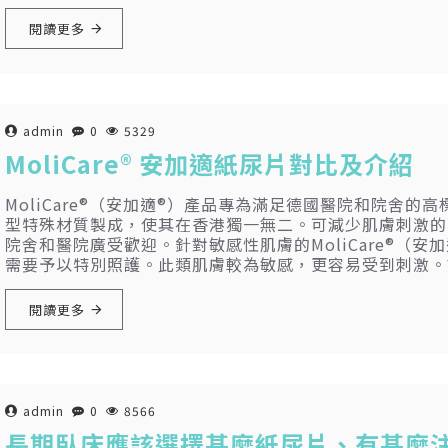
閱讀更多
admin
0
5329
MoliCare® 安加適紙尿片對比及介紹
MoliCare®（安加適®）產品專為滿足德國醫院和院舍
型特殊材質製成，使其在香港獨一無二。可減少肌膚刺激的
院舍和醫院廣受歡迎。針對敏感性肌膚的MoliCare®（
需要予以特別照護。此類肌膚較為敏感，更容易受到刺激。
閱讀更多
admin
0
8566
長期臥床應該選擇甚麼紙尿片、有甚麼注