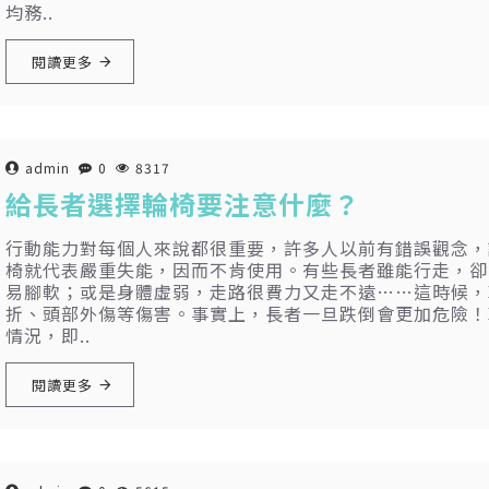
均務..
閱讀更多
admin
0
8317
給長者選擇輪椅要注意什麼？
行動能力對每個人來說都很重要，許多人以前有錯誤觀念，
椅就代表嚴重失能，因而不肯使用。有些長者雖能行走，卻
易腳軟；或是身體虛弱，走路很費力又走不遠……這時候，
折、頭部外傷等傷害。事實上，長者一旦跌倒會更加危險！
情況，即..
閱讀更多