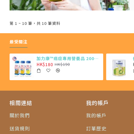
第 1 ~ 10 筆，共 10 筆資料
最受關注
加力康™癌症專用營養品 200ml X4 (最少需購買24樽)
HK$180
HK$190
相關連結
我的帳戶
關於我們
我的帳戶
送貨規則
訂單歷史