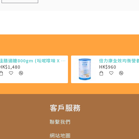
佳膳適糖800gm (呍呢嗱味 X 6罐)
倍力康全效均衡營養粉
HK$1,480
HK$960
客戶服務
聯繫我們
網站地圖