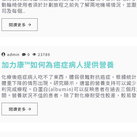
動輪椅使用者須於計劃旅程之前先了解兩地機場情況，並跟
司及每個..
閱讀更多
admin
0
23789
加力康™如何為癌症病人提供營養
化療後癌症病人吃不了東西，體弱很難對抗癌症，根據統計，
體重下降的情形出現。研究顯示，適當的營養支持可以減少
利完成療程。白蛋白(albumin)可以反映患者在過去三個月之間
間。營養狀況不佳的患者，除了對化療耐受性較差，較易發
閱讀更多