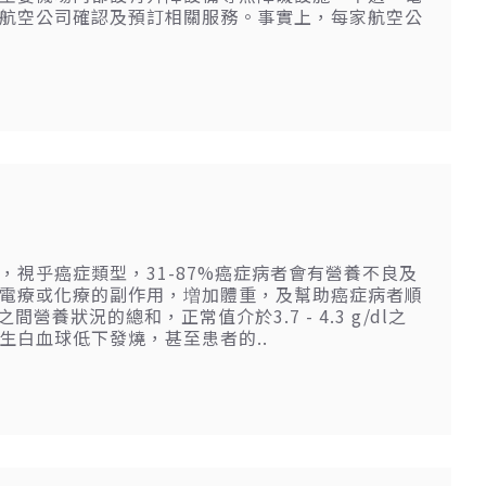
航空公司確認及預訂相關服務。事實上，每家航空公
視乎癌症類型，31-87%癌症病者會有營養不良及
電療或化療的副作用，増加體重，及幫助癌症病者順
營養狀況的總和，正常值介於3.7 - 4.3 g/dl之
生白血球低下發燒，甚至患者的..