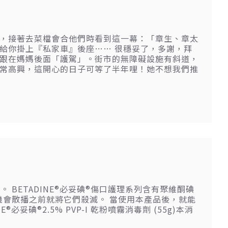
！
，接著去菜檔會合他們時看到這一幕：「章生、章太
給你掛上『私家車』後座…… 很穩妥了，多謝，拜
跟在媽媽後面「護駕」。街市的無障礙設施有斜道，
常高興，這開心的日子可等了半年哩！她不想我們推
。 BETADINE®必妥碘®傷口護理系列含有聚維酮碘
有機會散播之前就將它們殺滅。 當使用本產品後，就能
必妥碘®2.5% PVP-I 乾粉噴霧消毒劑 (55g)本消