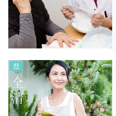
03
Sep