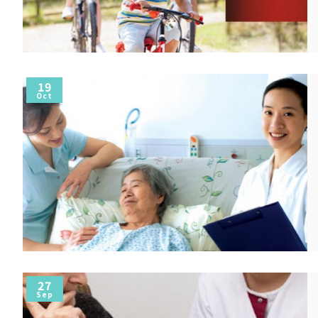
19
Oct
27
Sep