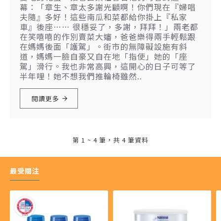
幕：「章生、章太多謝光顧啊！你們現在『婦唱
夫隨』多好！這些南瓜和菜都給你掛上『私家
車』後座…… 很穩妥了，多謝，拜拜！」兩老都
在笑嘻嘻的作別賣菜大嬸，爸爸樂得兩手輕鬆跟
在媽媽後面「護駕」。街市的無障礙設施有斜
道，媽媽一臉自豪又自在地「指使」她的「座
駕」滑行。我也非常高興，這開心的日子可等了
半年哩！她不想我們推輪椅雖然..
閱讀更多
第 1 ~ 4 筆，共 4 筆資料
最受關注