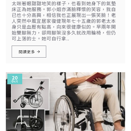
太咪著眼甜甜地笑的樣子，也看到她身下的氣墊
床正為她服務。郭小姐亦滿臉釋懷的笑容，我自
已也十分高興，相信我也正展現出一張笑臉！老
人突然中風宜居家復健現年七十五歲的郭老太本
身只是血壓有點高，向來很健康似的。早兩年開
始雙腳無力，卻用腳架沒多久就改用輪椅，但仍
可上落的士。她可自行拿..
閱讀更多
20
Oct