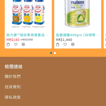
加力康™癌症專用營養品 200ml X4 (最少需購買24樽)
佳膳適糖800gm (呍呢嗱味 X 6罐)
HK$180
HK$1,480
HK$190
相關連結
關於我們
送貨規則
隱私政策