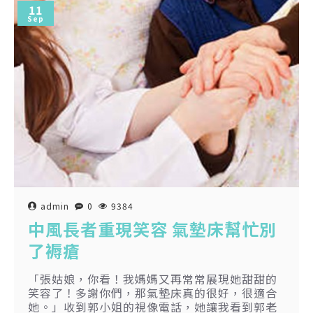
11
Sep
admin
0
9384
中風長者重現笑容 氣墊床幫忙別
了褥瘡
「張姑娘，你看！我媽媽又再常常展現她甜甜的
笑容了！多謝你們，那氣墊床真的很好，很適合
她。」收到郭小姐的視像電話，她讓我看到郭老