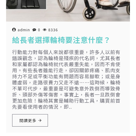
admin
0
8336
給長者選擇輪椅要注意什麼？
行動能力對每個人來說都很重要，許多人以前有
錯誤觀念，認為輪椅是殘疾的代名詞，尤其長者
和家屬都認為輪椅就代表嚴重失能，因而不肯使
用。有些長者雖能行走，卻因關節疼痛、肌肉支
持力不足或平衡功能有問題而容易腳軟；或是身
體虛弱，走路很費力又走不遠……這時候，輪椅
不單可代步，最重要是可避免意外跌倒而導致骨
折、頭部外傷等傷害。事實上，長者一旦跌倒會
更加危險！輪椅其實是輔助行動工具，購買前首
先要看使用者的情況，即..
閱讀更多