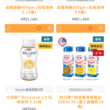
佳膳適糖400gm (呍呢嗱味
佳膳適糖800gm (呍呢嗱味
X 12罐)
X 6罐)
HK$1,580
HK$1,480
最新
最新
暢銷產品
暢銷產品
-5 %
Nestle 雀巢健康科學
FRESENIUS KABI
力源素® Resource 2.0 呍
加力康™癌症專用營養品
呢嗱味 X 32樽
200ml X4 (最少需購買24
樽)
HK$880