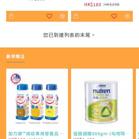
HK$180
HK$190
您已到達列表的末尾。
最受關注
加力康™癌症專用營養品 200ml X4 (最少需購買24樽)
佳膳適糖800gm (呍呢嗱味 X 6罐)