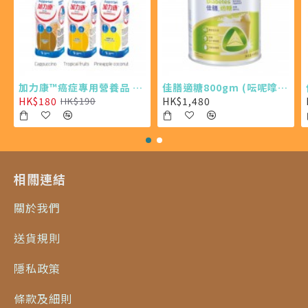
加力康™癌症專用營養品 200ml X4 (最少需購買24樽)
佳膳適糖800gm (呍呢嗱味 X 6罐)
HK$180
HK$1,480
HK$190
相關連結
關於我們
送貨規則
隱私政策
條款及細則