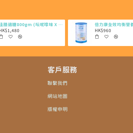
佳膳適糖800gm (呍呢嗱味 X 6罐)
倍力康全效均衡營養粉
HK$1,480
HK$960
客戶服務
聯繫我們
網站地圖
版權申明