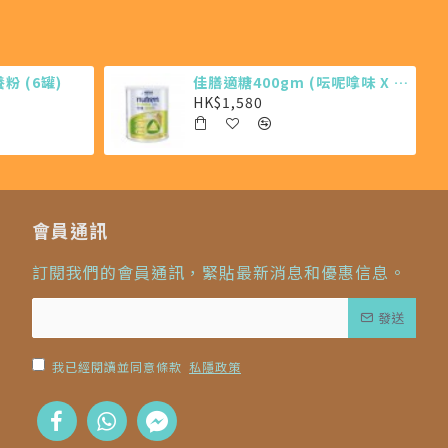
 (6罐)
佳膳適糖400gm (呍呢嗱味 X 12罐)
HK$1,580
會員通訊
訂閱我們的會員通訊，緊貼最新消息和優惠信息。
發送
我已經閱讀並同意條款
私隱政策