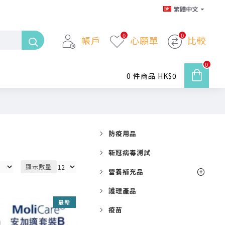
繁體中文
0
0
帳戶
心願單
比較
0
0 件商品 HK$0
防疫用品
新冠病毒測試
顯示數量
營養補充品
護理產品
最新
疫苗