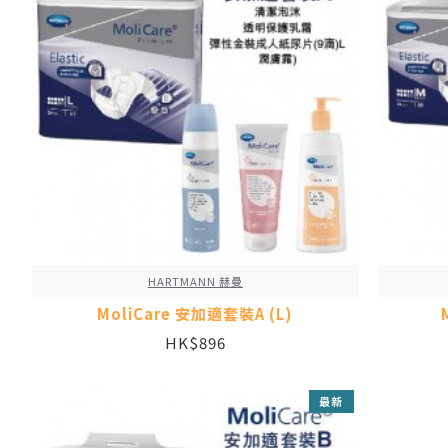
HARTMANN 赫曼
MoliCare 安加適套裝A (L)
HK$896
最新