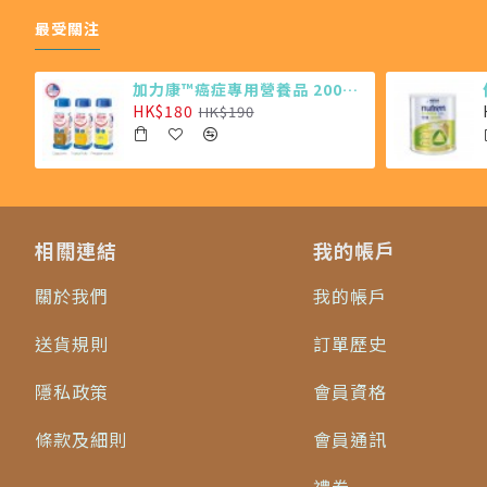
最受關注
加力康™癌症專用營養品 200ml X4 (最少需購買24樽)
HK$180
HK$190
相關連結
我的帳戶
關於我們
我的帳戶
送貨規則
訂單歷史
隱私政策
會員資格
條款及細則
會員通訊
禮券