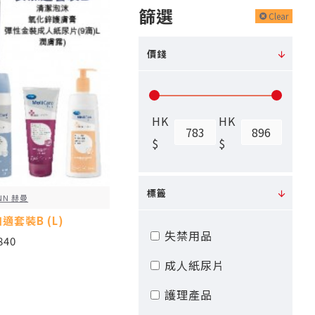
篩選
Clear
價錢
HK
HK
$
$
標籤
NN 赫曼
加適套裝B (L)
失禁用品
840
成人紙尿片
護理產品