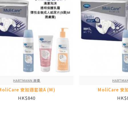
HARTMANN 赫曼
HARTMA
MoliCare 安加適套裝A (M)
MoliCare 安
HK$840
HK$