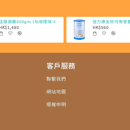
佳膳適糖800gm (呍呢嗱味 X 6罐)
倍力康全效均衡營養粉
HK$1,480
HK$960
客戶服務
聯繫我們
網站地圖
版權申明