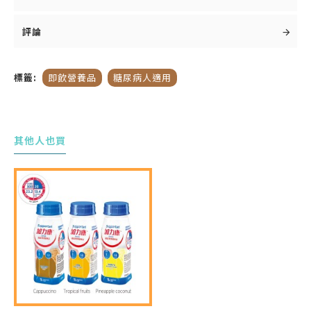
提升脂肪比例作為能量的來源 (佔總能量
42%)，但脂肪則以較健康的單元非飽和脂肪
評論
酸 (MUFA) 為主
減少碳水化合物作為能量的比例 (佔總能量
標籤:
即飲營養品
糖尿病人適用
35%)，從而減低升糖指數升高的機會
優質脂肪比例
其他人也買
增加單元非飽和脂肪酸 (MUFA) ，減少飽和
脂肪酸(SFA)的比例。研究證實，含豐富
MUFA的膳食能改善胰島素的功用
中鏈脂肪酸 (MCT) ，較長鏈脂肪酸 (LCT)
，更容易被人體吸收並作為能量使用。好處
是MCT不會被儲存成脂肪，有助控制體重
低升糖指數碳水化合物