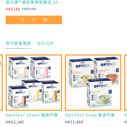
加力康™癌症專用營養品 200ml X4 (最少需購買24樽)
HK$180
HK$190
碳水化合物組合，專為糖尿病人而設計，從而達到
低升糖指數，令病人更能有效控制穩定的血糖水平
你可能會喜歡
相同品牌
買24樽)
Optifast shake 瘦身代餐奶昔 (12 x 53g) (7盒)
Optifast Soup 瘦身代餐濃湯 (8 x 53g) (7盒)
HK$2,180
HK$1,480
H