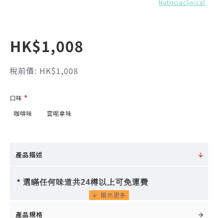
Nutriciaclinical
HK$1,008
稅前價: HK$1,008
口味
咖啡味
雲呢拿味
產品描述
* 選瞞任何
味道共24樽以上可免運費
No.1 受訪專科醫生認同最強醫學實證
產品規格