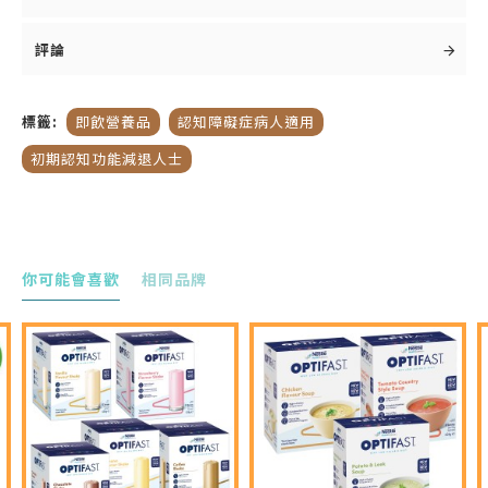
專為早期認知及記憶力衰退而設的醫學養腦配方
Souvenaid®智敏捷® 擁有20年科研成果，是唯一
評論
登上國際權威腦神經醫學期刊 The Lancet
Neurology 的醫學營養品。含專利營養配方
Fortasyn ConnectTM，包括營養素DHA、EPA、
標籤:
即飲營養品
認知障礙症病人適用
UMP、膽鹼、 維他命、硒等，特定含量難以單從
初期認知功能減退人士
日常飲食中攝取。
多個歐洲大型臨床研究證實，連續最少3個月每日
飲用1支，有效促進腦部突觸形成，有助腦部神經
細胞聯繫，改善記憶力，延緩腦衰退，可
減少腦體
。Souvenaid®智敏捷® 屬低升糖指
積改變達
33%
你可能會喜歡
相同品牌
數 (GI)，沒有明顯副作用，並可與治療認知障礙症
的藥物一起使用。建議每日於相同的時段飲用，例
如隨早餐服用，以便養成每日服用的習慣即飲樽
裝。Souvenaid®智敏捷®方便衛生，即開即飲，
開蓋便可飲用。
眾國際醫學專家建議：每日飲用1支，及早開始養
腦習慣。