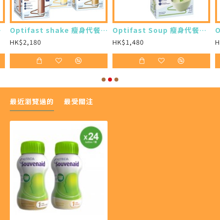
買24樽)
Optifast shake 瘦身代餐奶昔 (12 x 53g) (7盒)
Optifast Soup 瘦身代餐濃湯 (8 x 53g) (7盒)
HK$2,180
HK$1,480
H
最近瀏覽過的
最受關注