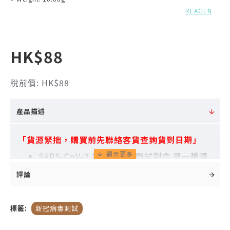
REAGEN
HK$88
稅前價: HK$88
產品描述
「貨源緊拙，購買前先聯絡客貨查詢貨到日期」
SARS-CoV-2 抗原體外診斷試劑盒 是一種體
外診斷測試，用於使用快速免疫色譜法定性
評論
檢測人唾液中的新型冠狀病毒抗原。 鑑定是
基於對新冠病毒抗原特異的單克隆抗體。 它
標籤:
新冠病毒測試
將為臨床醫生開出正確的藥物提供信息。