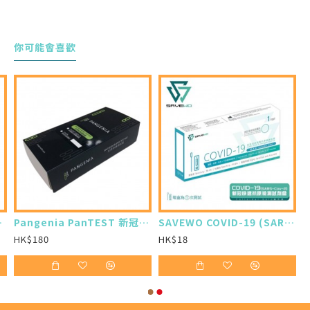
歐盟CE-IVD國際認證產品
採樣方法：鼻拭子
你可能會喜歡
採購12盒 只需$816及免運費
12盒以下需加可順豐運費$30
*測試效果可能出現差異。產品不作治療或預防任
何疾病之用，如有懷疑或感到不適，請及早尋求醫
生專業協助。
試劑 (10支裝)
Pangenia PanTEST 新冠病毒抗原快速測試 (缺貨中)
SAVEWO COVID-19 (SARS-COV-2) ANTIGEN TEST KIT 新型冠狀病毒抗原測試劑
HK$180
HK$18