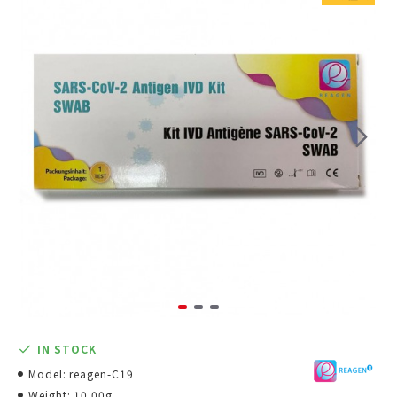
IN STOCK
Model:
reagen-C19
Weight:
10.00g