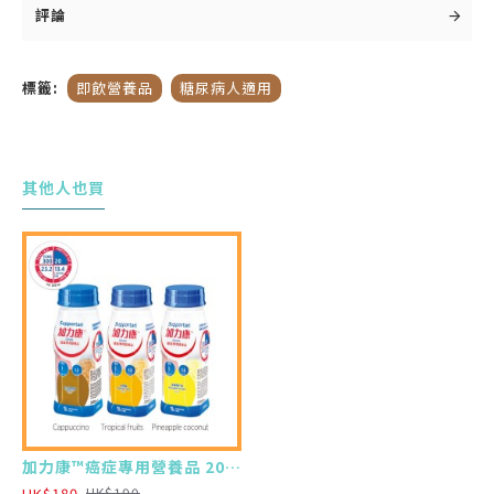
42%)，但脂肪則以較健康的單元非飽和脂肪
評論
酸 (MUFA) 為主
減少碳水化合物作為能量的比例 (佔總能量
標籤:
即飲營養品
糖尿病人適用
35%)，從而減低升糖指數升高的機會
優質脂肪比例
其他人也買
增加單元非飽和脂肪酸 (MUFA) ，減少飽和
脂肪酸(SFA)的比例。研究證實，含豐富
MUFA的膳食能改善胰島素的功用
中鏈脂肪酸 (MCT) ，較長鏈脂肪酸 (LCT)
，更容易被人體吸收並作為能量使用。好處
是MCT不會被儲存成脂肪，有助控制體重
低升糖指數碳水化合物
加力康™癌症專用營養品 200ml X4 (最少需購買24樽)
HK$180
HK$190