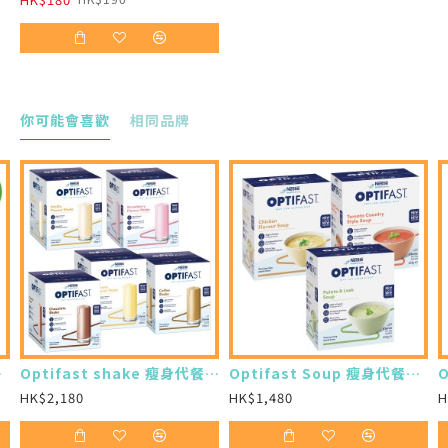
碳水化合物組合，專為糖尿病人而設計，從而達到
低升糖指數，令病人更能有效控制穩定的血糖水平
你可能會喜歡
相同品牌
買24樽)
Optifast shake 瘦身代餐奶昔 (12 x 53g) (7盒)
Optifast Soup 瘦身代餐濃湯 (8 x 53g) (7盒)
HK$2,180
HK$1,480
H