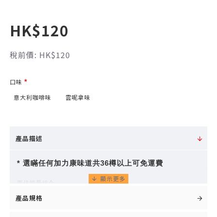
HK$120
稅前價: HK$120
口味
意大利咖啡味
雲呢拿味
產品描述
* 選瞞任何
加力康
味道共36樽以上可免運費
更佳能量組合
產品規格
提升脂肪比例作為能量的來源 (佔總能量