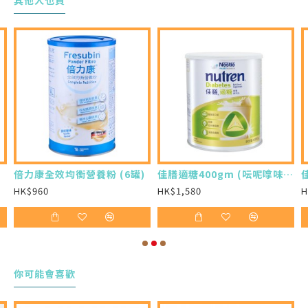
採樣方法：深喉唾液/痰液
*測試效果可能出現差異。產品不作治療或預防任
何疾病之用，如有懷疑或感到不適，請及早尋求醫
生專業協助。
企業/團體/非牟利機構均可享額外優惠#，歡迎致
電35211564查詢」
倍力康全效均衡營養粉 (6罐)
佳膳適糖400gm (呍呢嗱味 X 12罐)
#需惠顧滿指定數量
HK$960
HK$1,580
H
你可能會喜歡