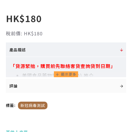
HK$180
稅前價: HK$180
產品描述
「貨源緊拙，購買前先聯絡客貨查詢貨到日期」
美國食品藥物管理局 (FDA) 推介
美國疾病控制及預防中心 (CDC) 推介
評論
香港品質監控及驗証
歐盟CE-IVD國際認證產品
標籤:
新冠病毒測試
特異性高達99.0%
靈敏度高達97.3%
其他人也買