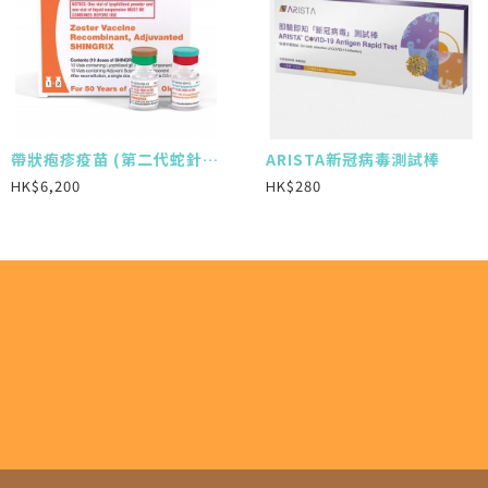
帶狀疱疹疫苗 (第二代蛇針 2針)
13價肺炎鏈球菌疫苗
ARISTA新冠病毒測試棒
HK$6,200
HK$1,650
HK$280