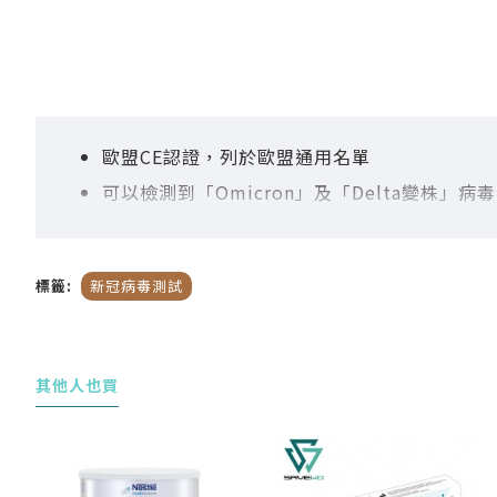
歐盟CE認證，列於歐盟通用名單
可以檢測到「Omicron」及「Delta變株」病毒
準確度和特異度分別達96.8%和100%
操作簡單，使用鼻拭子樣本
標籤:
新冠病毒測試
只需20分鐘就可以取得快速抗原測試結果
中國製造
其他人也買