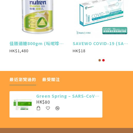
)
佳膳適糖800gm (呍呢嗱味 X 6罐)
SAVEWO COVID-19 (SARS-COV-2) ANTIGEN TEST KIT 新型冠狀病毒抗原測試劑
HK$1,480
HK$18
最近瀏覽過的
最受關注
Green Spring – SARS-CoV-2抗原快速測試劑 (10支裝)
HK$80